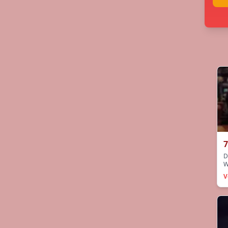
7
D
W
r
V
ú
a