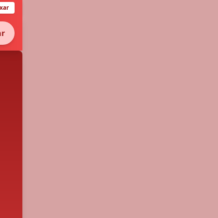
xar
ar