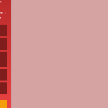
s,
ns e
!