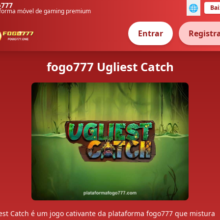
o777
🌐
Bai
aforma móvel de gaming premium
Entrar
Registr
fogo777 Ugliest Catch
est Catch é um jogo cativante da plataforma fogo777 que mistura