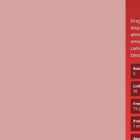
Drag
disp
atmo
emoc
come
Desc
Rol
5
Lin
30
Fre
15 
Pro
1 e
Apo