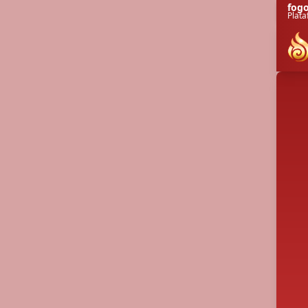
fog
Plat