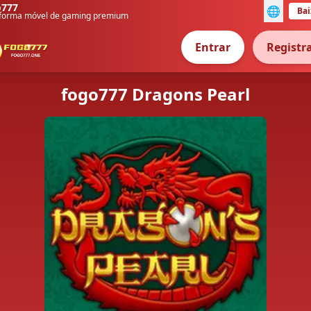
o777
🌐
Bai
aforma móvel de gaming premium
Entrar
Registr
fogo777 Dragons Pearl